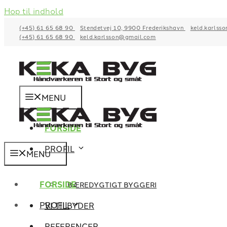
Hop til indhold
(+45) 61 65 68 90
Stendetvej 10, 9900 Frederikshavn
keld.karlss
(+45) 61 65 68 90
keld.karlsson@gmail.com
MENU
FORSIDE
PROFIL
MENU
FORSIDE
BÆREDYGTIGT BYGGERI
PROFIL
VI TILBYDER
REFERENCER