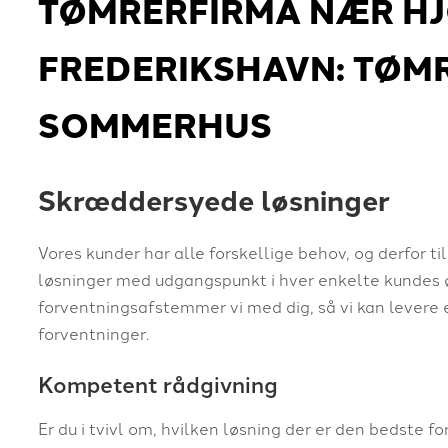
TØMRERFIRMA NÆR HJ
FREDERIKSHAVN: TØMR
SOMMERHUS
Skræddersyede løsninger
Vores kunder har alle forskellige behov, og derfor t
løsninger med udgangspunkt i hver enkelte kundes øn
forventningsafstemmer vi med dig, så vi kan levere et
forventninger.
Kompetent rådgivning
Er du i tvivl om, hvilken løsning der er den bedste f