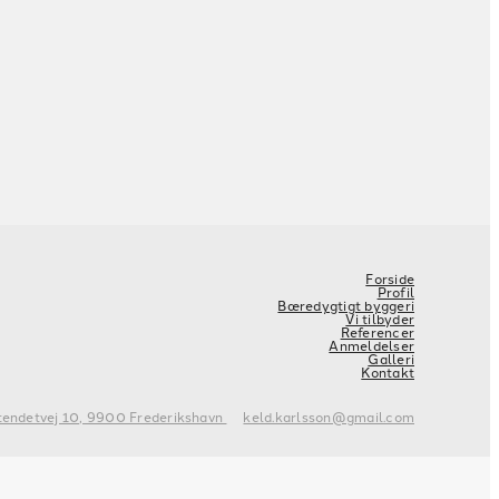
Forside
Profil
Bæredygtigt byggeri
Vi tilbyder
Referencer
Anmeldelser
Galleri
Kontakt
tendetvej 10, 9900 Frederikshavn
keld.karlsson@gmail.com