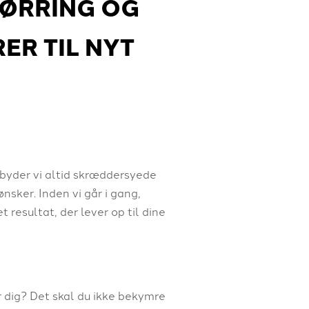
ØRRING OG
ER TIL NYT
ilbyder vi altid skræddersyede
sker. Inden vi går i gang,
 resultat, der lever op til dine
or dig? Det skal du ikke bekymre