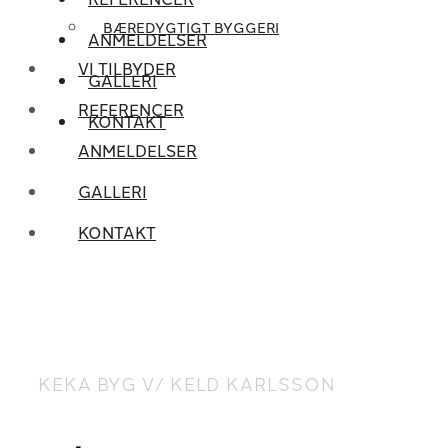
BÆREDYGTIGT BYGGERI
ANMELDELSER
VI TILBYDER
GALLERI
REFERENCER
KONTAKT
ANMELDELSER
GALLERI
KONTAKT
KEKA BYG V/ KELD KARLSSON