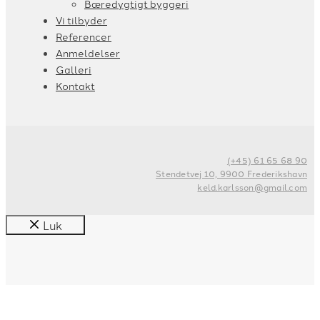
Bæredygtigt byggeri
Vi tilbyder
Referencer
Anmeldelser
Galleri
Kontakt
(+45) 61 65 68 90
Stendetvej 10, 9900 Frederikshavn
keld.karlsson@gmail.com
Luk