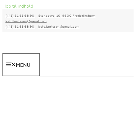
Hop til indhold
(+45) 61 65 68 90
Stendetvej 10, 9900 Frederikshavn
keld.karlsson@gmail.com
(+45) 61 65 68 90
keld.karlsson@gmail.com
MENU